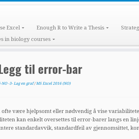
use Excel
Enough R to Write a Thesis
Strate
s in biology courses
Legg til error-bar
-NO -3- Lag en graf
/
MS Excel 2016 (NO)
 ofte være hjelpsomt eller nødvendig å vise variabilitete
liteten kan enkelt oversettes til error-barer langs en li
ntere standardavvik, standardfeil av gjennomsittet, kon