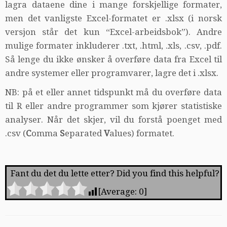
lagra dataene dine i mange forskjellige formater,
men det vanligste Excel-formatet er .xlsx (i norsk
versjon står det kun “Excel-arbeidsbok”). Andre
mulige formater inkluderer .txt, .html, .xls, .csv, .pdf.
Så lenge du ikke ønsker å overføre data fra Excel til
andre systemer eller programvarer, lagre det i .xlsx.
NB: på et eller annet tidspunkt må du overføre data
til R eller andre programmer som kjører statistiske
analyser. Når det skjer, vil du forstå poenget med
.csv (
C
omma
S
eparated
V
alues) formatet.
Fant du det du lette etter? Did you find this helpful?
[Average:
0
]