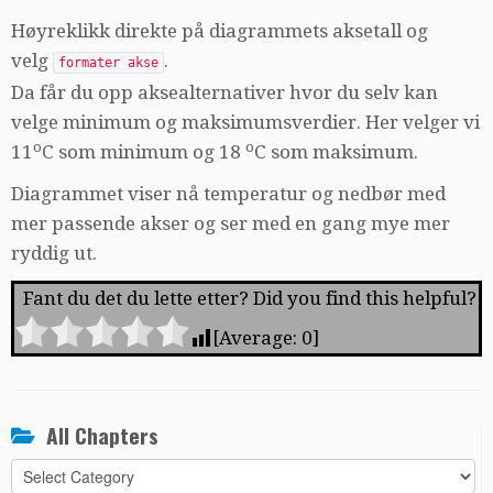
Høyreklikk direkte på diagrammets aksetall og
velg
.
formater akse
Da får du opp aksealternativer hvor du selv kan
velge minimum og maksimumsverdier. Her velger vi
o
o
11
C som minimum og 18
C som maksimum.
Diagrammet viser nå temperatur og nedbør med
mer passende akser og ser med en gang mye mer
ryddig ut.
Fant du det du lette etter? Did you find this helpful?
[Average:
0
]
All Chapters
All