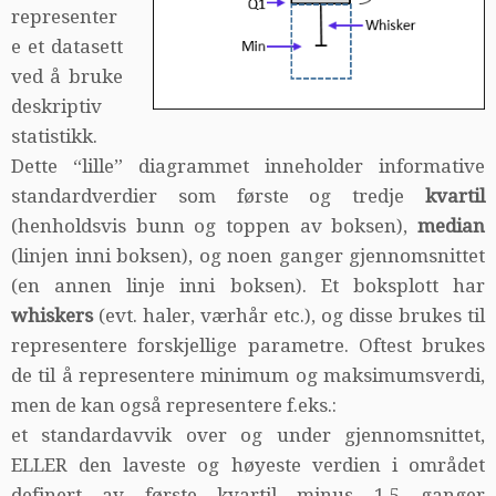
representer
e et datasett
ved å bruke
deskriptiv
statistikk.
Dette “lille” diagrammet inneholder informative
standardverdier som første og tredje
kvartil
(henholdsvis bunn og toppen av boksen),
median
(linjen inni boksen), og noen ganger gjennomsnittet
(en annen linje inni boksen). Et boksplott har
whiskers
(evt. haler, værhår etc.), og disse brukes til
representere forskjellige parametre. Oftest brukes
de til å representere minimum og maksimumsverdi,
men de kan også representere f.eks.:
et standardavvik over og under gjennomsnittet,
ELLER den laveste og høyeste verdien i området
definert av første kvartil minus 1,5 ganger