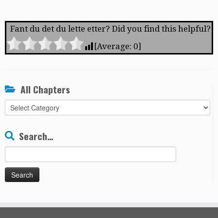
Fant du det du lette etter? Did you find this helpful?
[Average:
0
]
All Chapters
All
Chapters
Search…
Search
for: